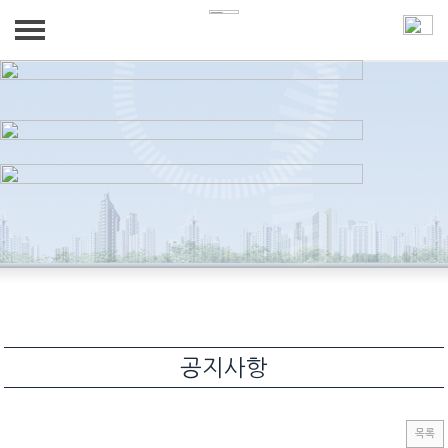
회사소개
제품소개
인사말
제품소개
고객센터
조직도
공지사항
네트워크
연혁
찾아오시는길
견적문의
네트워크
커뮤니티
커뮤니티
공지사항
목록