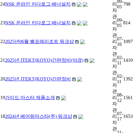
09-
24
NSK 온라인 카다로그 배너설치
리
798
05
자
관
09-
23
NSK 온라인 카다로그 배너설치
리
814
05
자
관
07-
22
2025년06월 벨포레리조트 워크샵
리
1097
16
자
관
02-
21
2025년 JTEKT(KOYO)간판정비(야경)
리
1410
11
자
관
02-
20
2025년 JTEKT(KOYO)간판정비
리
1392
11
자
관
08-
19
가이드 마스터 제품소개
리
1561
12
자
관
07-
18
2024년 베어링마스타(주) 워크샵
리
1653
17
자
관
11-