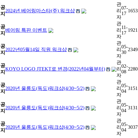
관
공
07-
2024년 베어링마스타(주) 워크샵
리
1653
17
지
자
관
공
11-
베어링 특판 이벤트
리
1921
17
지
자
관
공
05-
2022년05월14일 직원 워크샵
리
2349
30
지
자
관
공
02-
KOYO LOGO JTEKT로 변경(2022년04월부터)
리
2280
08
지
자
관
공
05-
2020년 울릉도(독도)워크샵(4/30~5/2)
리
3151
04
지
자
관
공
05-
2020년 울릉도(독도)워크샵(4/30~5/2)
리
3131
04
지
자
관
공
05-
2020년 울릉도(독도)워크샵(4/30~5/2)
리
3037
04
지
자