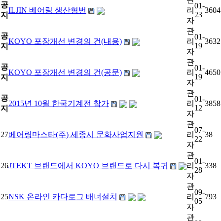
공
01-
ILJIN 베어링 생산형번
리
3604
23
지
자
관
공
01-
KOYO 포장개선 변경의 건(내용)
리
3632
19
지
자
관
공
01-
KOYO 포장개선 변경의 건(공문)
리
4650
19
지
자
관
공
01-
2015년 10월 한국기계전 참가
리
3858
12
지
자
관
07-
27
베어링마스타(주) 세종시 문화사업지원
리
38
22
자
관
01-
26
JTEKT 브랜드에서 KOYO 브랜드로 다시 복귀
리
338
28
자
관
09-
25
NSK 온라인 카다로그 배너설치
리
793
05
자
관