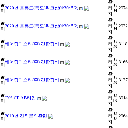
관
공
05-
2020년 울릉도(독도)워크샵(4/30~5/2)
리
2974
04
지
자
관
공
05-
2020년 울릉도(독도)워크샵(4/30~5/2)
리
2932
04
지
자
관
공
05-
베어링마스타(주) 간판정비
리
3118
29
지
자
관
공
05-
베어링마스타(주) 간판정비
리
3166
29
지
자
관
공
05-
베어링마스타(주) 간판정비
리
3137
29
지
자
관
공
02-
JNS CF AB타입
리
3914
19
지
자
관
공
02-
2019년 견적문의관련
리
2964
07
지
자
관