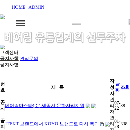
HOME |
ADMIN
회사소개
고객센터
공지사항
견적문의
공지사항
제품소개
인사말
제품소개
고객센터
조직도
작
번
날
제 목
성
조회
호
짜
자
공지사항
네트워크
연혁
관
공
07-
베어링마스타(주) 세종시 문화사업지원
리
38
22
지
찾아오시는길
견적문의
네트워크
커뮤니티
자
관
공
01-
JTEKT 브랜드에서 KOYO 브랜드로 다시 복귀
리
338
커뮤니티
28
지
자